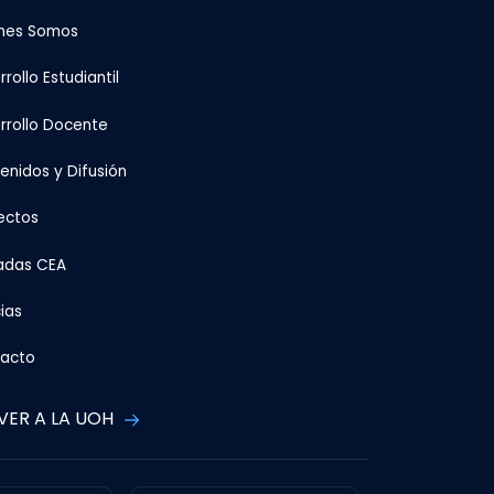
nes Somos
rollo Estudiantil
rrollo Docente
enidos y Difusión
ectos
adas CEA
ias
acto
VER A LA UOH