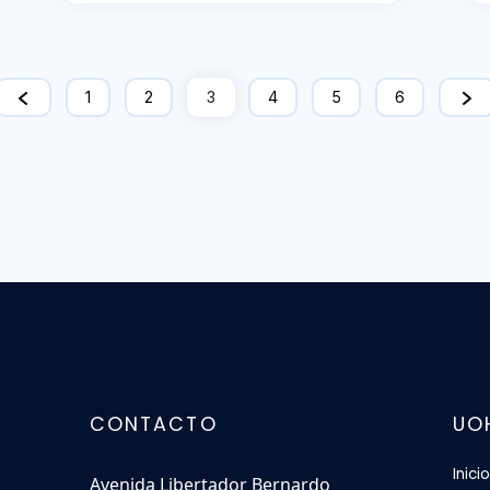
1
2
3
4
5
6
CONTACTO
UO
Inicio
Avenida Libertador Bernardo