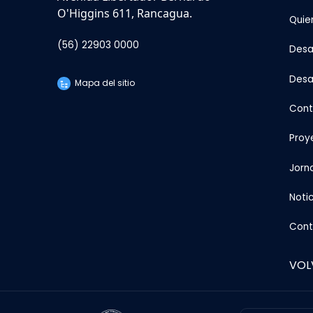
O'Higgins 611, Rancagua.
Quie
(56) 22903 0000
Desar
Desa
Mapa del sitio
Cont
Proy
Jorn
Notic
Cont
VOL