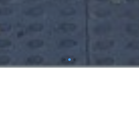
Inicio
CEA Escuela de Salud
Inicio
Contador
1
5
9
7
3
de visitas