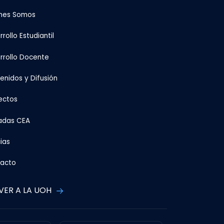
nes Somos
rollo Estudiantil
rrollo Docente
enidos y Difusión
ectos
adas CEA
ias
acto
VER A LA UOH