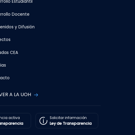
rollo Estudiantil
rrollo Docente
enidos y Difusión
ectos
adas CEA
ias
acto
VER A LA UOH
ncia activa
Solicitar información
ransparencia
Ley de Transparencia