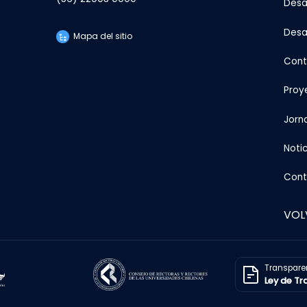
Desar
Desa
Mapa del sitio
Cont
Proy
Jorn
Notic
Cont
VOL
Transpare
Ley de T