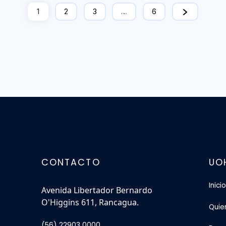
1
2
3
…
6
CONTACTO
UO
Inicio
Avenida Libertador Bernardo
O'Higgins 611, Rancagua.
Quie
(56) 22903 0000