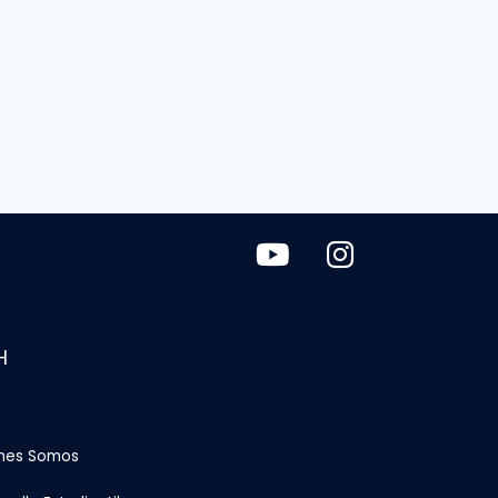
H
nes Somos