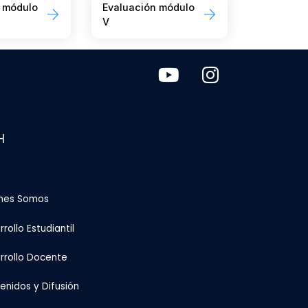
 módulo
Evaluación módulo
V
H
nes Somos
rollo Estudiantil
rrollo Docente
enidos y Difusión