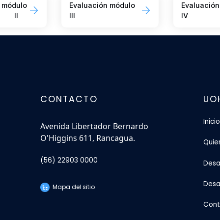
 módulo
Evaluación módulo
Evaluación
II
III
IV
CONTACTO
UO
Inicio
Avenida Libertador Bernardo
O'Higgins 611, Rancagua.
Quie
(56) 22903 0000
Desar
Desa
Mapa del sitio
Cont